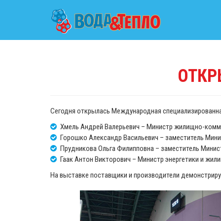
ОТКР
Сегодня открылась Международная специализированная
Хмель Андрей Валерьевич – Министр жилищно-комму
Горошко Александр Васильевич – заместитель Мини
Прудникова Ольга Филипповна – заместитель Минист
Гаак Антон Викторович – Министр энергетики и жи
На выставке поставщики и производители демонстрирую