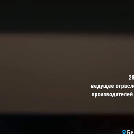
2
ведущее отрасл
производителей 
Бел