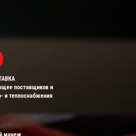
О
ТАВКА
ющее поставщиков и
о- и теплоснабжения
ый манеж